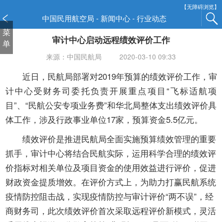
新
【无障碍浏览】
窗
中国民用航空局 - 新闻中心 - 行业动态
口
菜
审计中心启动远程绩效评价工作
打
单
开
来源：中国民航局
2020-03-10 09:33
无
障
近日，民航局部署对2019年预算的绩效评价工作，审
碍
计中心受财务司委托负责开展重点项目“飞标适航项
说
目”、“民航公安专项业务费”和华北局整体支出绩效评价具
明
体工作，涉及行政事业单位17家，预算资金5.5亿元。
页
面,
绩效评价是推进民航局全面实施预算绩效管理的重要
按
抓手，审计中心将结合民航实际，运用科学合理的绩效评
Alt
加
价指标对相关单位及项目资金的使用效益进行评价，促进
波
财政资金提质增效。在评价方式上，为助力打赢民航系统
浪
疫情防控阻击战，实现疫情防控与审计评价“两不误”，经
键
商财务司，此次绩效评价首次采取远程评价新模式，灵活
打