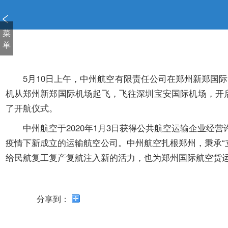
新
窗
口
菜
打
单
开
无
障
5月10日上午，中州航空有限责任公司在郑州新郑国际机场
碍
机从郑州新郑国际机场起飞，飞往深圳宝安国际机场，开
说
了开航仪式。
明
页
中州航空于2020年1月3日获得公共航空运输企业经营许
面,
疫情下新成立的运输航空公司。中州航空扎根郑州，秉承“
按
给民航复工复产复航注入新的活力，也为郑州国际航空货
Alt
加
波
浪
分享到：
键
打