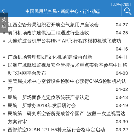
新
【无障碍浏览】
窗
中国民用航空局 - 新闻中心 - 行业动态
口
菜
打
江西空管分局组织召开航空气象用户座谈会
04-27
单
开
襄阳机场改扩建供油工程通过行业验收
04-25
无
大连航波音机型公共RNP AR飞行程序模拟机试飞成功
障
04-16
碍
广西机场管理集团“文化机场”建设再创新
04-11
说
民航广域航班监视及安全管控技术重点实验室参与中国移
明
页
动飞联网平台发布
04-03
面,
空管局技术中心空管设备检验中心获得CNAS检验机构认
按
可
04-02
Alt
民航二所场面多点定位系统获产品认定
03-13
加
民航二所举办2018年发展研讨会
03-19
波
民航第二研究所空管所完成首个国产L波段一次监视雷达
浪
键
方案评审
03-30
打
西部航空CCAR-121-R5补充运行合格审定启动
03-22