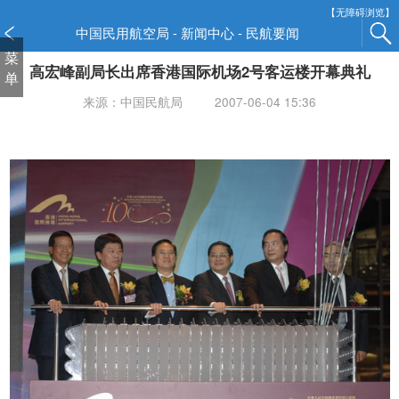
新
【无障碍浏览】
窗
中国民用航空局 - 新闻中心 - 民航要闻
口
菜
高宏峰副局长出席香港国际机场2号客运楼开幕典礼
打
单
开
来源：中国民航局
2007-06-04 15:36
无
障
碍
说
明
页
面,
按
Alt
加
波
浪
键
打