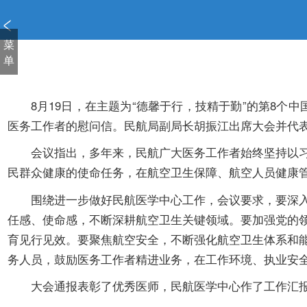
新
窗
口
菜
打
单
开
无
障
8月19日，在主题为“德馨于行，技精于勤”的第8个中
碍
医务工作者的慰问信。民航局副局长胡振江出席大会并代
说
明
会议指出，多年来，民航广大医务工作者始终坚持以习近
页
民群众健康的使命任务，在航空卫生保障、航空人员健康
面,
按
围绕进一步做好民航医学中心工作，会议要求，要深入学
Alt
任感、使命感，不断深耕航空卫生关键领域。要加强党的
加
育见行见效。要聚焦航空安全，不断强化航空卫生体系和
波
务人员，鼓励医务工作者精进业务，在工作环境、执业安
浪
键
大会通报表彰了优秀医师，民航医学中心作了工作汇报。
打