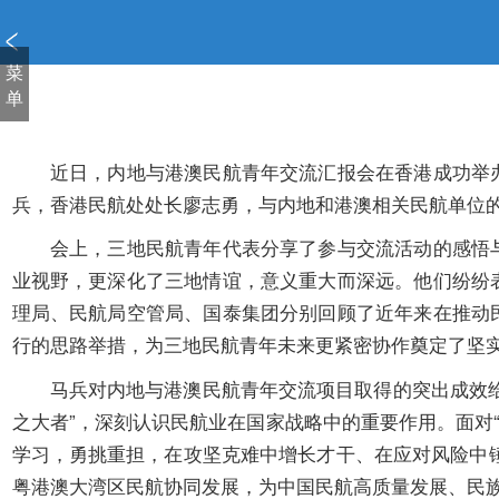
新
窗
口
菜
打
单
开
无
障
近日，内地与港澳民航青年交流汇报会在香港成功举
碍
兵，香港民航处处长廖志勇，与内地和港澳相关民航单位的
说
明
会上，三地民航青年代表分享了参与交流活动的感悟
页
业视野，更深化了三地情谊，意义重大而深远。他们纷纷
面,
理局、民航局空管局、国泰集团分别回顾了近年来在推动
按
行的思路举措，为三地民航青年未来更紧密协作奠定了坚
Alt
加
马兵对内地与港澳民航青年交流项目取得的突出成效
波
之大者”，深刻认识民航业在国家战略中的重要作用。面对“
浪
键
学习
，
勇挑重担
，
在攻坚克难中增长才干、在应对风险中锤炼
打
粤港澳大湾区民航协同发展，为中国民航高质量发展、民