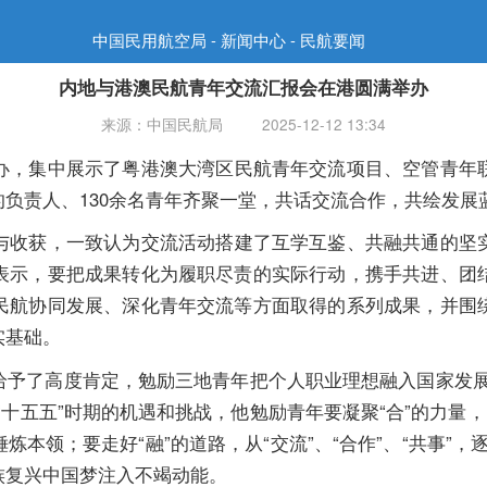
中国民用航空局 - 新闻中心 - 民航要闻
内地与港澳民航青年交流汇报会在港圆满举办
来源：中国民航局
2025-12-12 13:34
办，集中展示了粤港澳大湾区民航青年交流项目、空管青年
负责人、130余名青年齐聚一堂，共话交流合作，共绘发展
与收获，一致认为交流活动搭建了互学互鉴、共融共通的坚
表示，要把成果转化为履职尽责的实际行动，携手共进、团
民航协同发展、深化青年交流等方面取得的系列成果，并围
实基础。
给予了高度肯定，勉励三地青年把个人职业理想融入国家发展
十五五”时期的机遇和挑战，他勉励青年要凝聚“合”的力量
本领；要走好“融”的道路，从“交流”、“合作”、“共事”，
族复兴中国梦注入不竭动能。