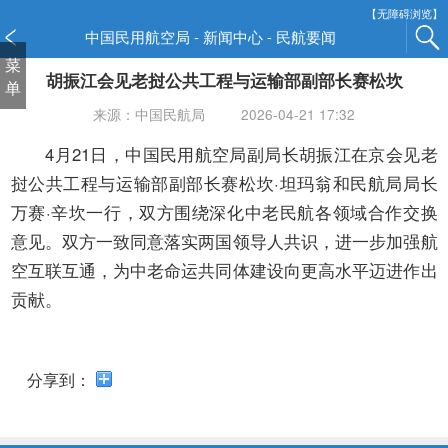
新
【无障碍浏览】
窗
中国民用航空局 - 新闻中心 - 民航要闻
口
菜
胡振江会见老挝公共工程与运输部副部长赛松坎
打
单
开
来源：中国民航局
2026-04-21 17:32
无
障
4月21日，中国民用航空局副局长胡振江在京会见老
碍
挝公共工程与运输部副部长赛松坎·坦玛翁和民航局局长
说
万赛·辛坎一行，双方围绕深化中老民航各领域合作交换
明
意见。双方一致同意落实两国领导人共识，进一步加强航
页
面,
空互联互通，为中老命运共同体建设向更高水平迈进作出
按
贡献。
Alt
加
波
浪
分享到：
键
打