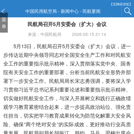
新
【无障碍浏览】
窗
中国民用航空局 - 新闻中心 - 民航要闻
口
菜
民航局召开5月安委会（扩大）会议
打
单
开
来源：中国民航局
2026-05-15 21:14
无
障
5月13日，民航局召开5月安委会（扩大）会议，进一
碍
步传达近期中央领导同志对全国安全生产工作和对民航安
说
全工作的重要指示批示精神，深入贯彻落实党中央、国务
明
院有关安全工作的重要部署，分析当前民航安全形势并部
页
面,
署下一步安全工作。民航局局长宋志勇强调，要将深入学
按
习贯彻习近平总书记系列重要论述和重要指示批示精神、
Alt
切实做好民航安全工作，与深入开展树立和践行正确政绩
加
观学习教育紧密结合起来，进一步提高政治站位、强化责
波
浪
任担当，切实把学习教育成果转化为防范化解重大安全风
键
险、确保“两个绝对安全”的实际成效，更好推动行业高质
打
量发展。民航局副局长胡振江、韩钧、马兵、梁楠出席会