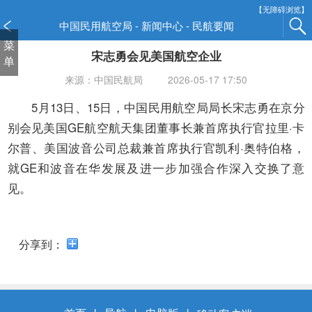
新
【无障碍浏览】
窗
中国民用航空局 - 新闻中心 - 民航要闻
口
菜
宋志勇会见美国航空企业
打
单
开
来源：中国民航局
2026-05-17 17:50
无
障
5月13日、15日，中国民用航空局局长宋志勇在京分
碍
别会见美国GE航空航天集团董事长兼首席执行官拉里·卡
说
尔普、美国波音公司总裁兼首席执行官凯利·奥特伯格，
明
就GE和波音在华发展及进一步加强合作深入交换了意
页
面,
见。
按
Alt
加
分享到：
波
浪
键
打