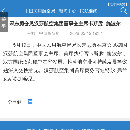
新
【无障碍浏览】
窗
中国民用航空局 - 新闻中心 - 民航要闻
口
菜
宋志勇会见汉莎航空集团董事会主席卡斯滕· 施波尔
打
单
开
来源：中国民航局
2026-05-19 19:31
无
障
5月19日，中国民用航空局局长宋志勇在京会见德国
碍
汉莎航空集团董事会主席、首席执行官卡斯滕· 施波尔，
说
双方围绕汉莎航空在华发展、推动航空业可持续发展等议
明
题深入交换意见。汉莎航空集团首席商务官迪特尔·弗兰
页
面,
克斯参加会见。
按
Alt
加
分享到：
波
浪
键
打