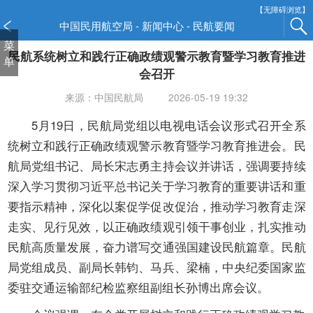
新
【无障碍浏览】
窗
中国民用航空局 - 新闻中心 - 民航要闻
口
菜
民航系统树立和践行正确政绩观警示教育暨学习教育推进
打
单
开
会召开
无
来源：中国民航局
2026-05-19 19:32
障
碍
5月19日，民航局党组以电视电话会议形式召开全系
说
统树立和践行正确政绩观警示教育暨学习教育推进会。民
明
航局党组书记、局长宋志勇主持会议并讲话，强调要持续
页
面,
深入学习贯彻习近平总书记关于学习教育的重要讲话和重
按
要指示精神，深化以案促学促改促治，推动学习教育走深
Alt
走实、见行见效，以正确政绩观引领干事创业，扎实推动
加
民航高质量发展，奋力谱写交通强国建设民航篇章。民航
波
浪
局党组成员、副局长韩钧、马兵、梁楠，中央纪委国家监
键
委驻交通运输部纪检监察组副组长孙博出席会议。
打