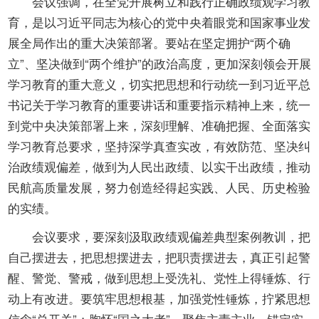
开
会议强调，在全党开展树立和践行正确政绩观学习教
导
育，是以习近平同志为核心的党中央着眼党和国家事业发
盲
展全局作出的重大决策部署。要站在坚定拥护“两个确
模
立”、坚决做到“两个维护”的政治高度，更加深刻领会开展
式
学习教育的重大意义，切实把思想和行动统一到习近平总
书记关于学习教育的重要讲话和重要指示精神上来，统一
到党中央决策部署上来，深刻理解、准确把握、全面落实
学习教育总要求，坚持深学真查实改，有效防范、坚决纠
治政绩观偏差，做到为人民出政绩、以实干出政绩，推动
民航高质量发展，努力创造经得起实践、人民、历史检验
的实绩。
会议要求，要深刻汲取政绩观偏差典型案例教训，把
自己摆进去，把思想摆进去，把职责摆进去，真正引起警
醒、警觉、警戒，做到思想上受洗礼、党性上得锤炼、行
动上有改进。要筑牢思想根基，加强党性锤炼，拧紧思想
信念“总开关”；胸怀“国之大者”，聚焦主责主业，锚定实