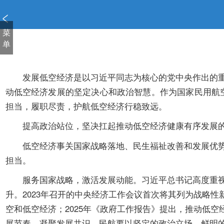
新
窗
口
菜
打
单
开
无
障
发展低空经济是以习近平同志为核心的党中央作出的重大
碍
动低空经济发展的坚定决心和政治智慧。作为国家民用航
说
担当，履职尽责，护航低空经济行稳致远。
明
页
提高政治站位，坚决扛起推动低空经济健康有序发展的
面,
按
低空经济事关国家战略落地、民生福祉改善和发展优势培
Alt
担当。
加
波
服务国家战略，激活发展动能。习近平总书记高度重视低
浪
升。2023年召开的中央经济工作会议首次将其列为战略
键
空和低空经济；2025年《政府工作报告》提出，推动低
打
展节奏，凝聚发展共识。民航要以坚定的政治立场、鲜明