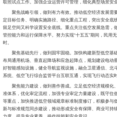
取照试点工作。加强企业运营许可管理，细化典型场景安
聚焦战略引领，做到有力有效。推动低空经济发展需要实
定目标任务、明确实施路径、细化重点工程，突出安全底
留足空间又科学设置安全底线。重点关注低空发展急需，
管控能力和运行保障水平。努力实现“十五五”期间，民用无
时。
聚焦基础先行，做到固牢固稳。加快构建新型低空基础设
布局通用机场、垂直起降场和应急起降点，规划建设电动垂
好智能感知设施，健全导航监视设施，融合卫星通信、北
系统、低空飞行综合监管平台互联互通，实现飞行动态实
聚焦能力建设，做到善作善成。立足低空经济规模化、规
准体系，优化审定流程，加强专业审定力量建设，既守住
等重点，加快推进低空领域规章标准制度修订，积极参与
新与标准规范同步建设，推动形成安全有保障、商业可持
力度，提升专业素养、操作技能和安全意识。