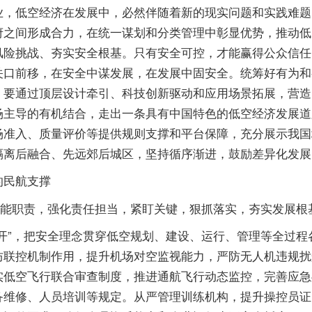
低空经济在发展中，必然伴随着新的现实问题和实践难题
府之间形成合力，在统一谋划和分类管理中彰显优势，推动低
风险挑战、夯实安全根基。只有安全可控，才能赢得公众信任
关口前移，在安全中谋发展，在发展中固安全。统筹好有为和
。要通过顶层设计牵引、科技创新驱动和应用场景拓展，营造
场主导的有机结合，走出一条具有中国特色的低空经济发展道
场准入、质量评价等提供规则支撑和平台保障，充分展示我国
隔离后融合、先远郊后城区，坚持循序渐进，鼓励差异化发展
民航支撑
能职责，强化责任担当，紧盯关键，狠抓落实，夯实发展根
”，把安全理念贯穿低空规划、建设、运行、管理等全过程
防联控机制作用，提升机场对空监视能力，严防无人机违规扰
实低空飞行联合审查制度，推进通航飞行动态监控，完善应急
备维修、人员培训等规定。从严管理训练机构，提升操控员证