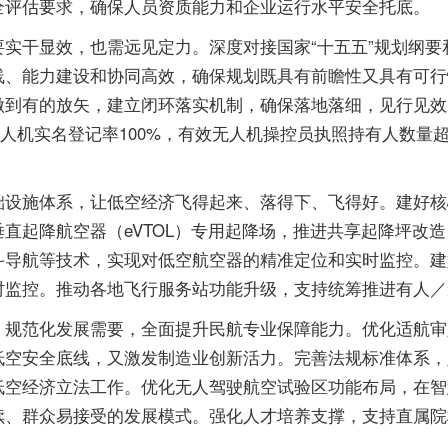
全评估要求，确保人员资质能力和企业运行水平安全托底。
干显效，也需远见定力。深度对接国家“十五五”规划纲要和
线、能力建设和协同高效，确保规划既具有前瞻性又具有可行
做到有的放矢，建立闭环落实机制，确保落地落细，见行见效
人机实名登记率100%，有效无人机操控员执照持有人数量超过
施体系，让低空经济飞得起来、落得下、飞得好。建好核
直起降航空器（eVTOL）专用起降场，推进共享起降坪改
斗导航等技术，实现对低空航空器的精准定位和实时监控。建
时监控。推动各地飞行服务站功能升级，支持统筹推进有人／
范化发展需要，全面提升民航专业保障能力。优化适航审
低空安全底线，又激发制造业创新活力。完善法规标准体系，
低空经济立法工作。优化无人驾驶航空试验区功能布局，在智
续、群众易接受的发展模式。强化人才培养支撑，支持直属院