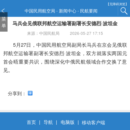
新
【无障碍浏览】
窗
中国民用航空局 - 新闻中心 - 民航要闻
口
菜
马兵会见俄联邦航空运输署副署长安德烈·波坦金
打
单
开
来源：中国民航局
2026-05-27 17:15
无
障
5月27日，中国民用航空局副局长马兵在京会见俄联
碍
邦航空运输署副署长安德烈·波坦金，双方就落实两国元
说
首会晤重要共识，围绕深化中俄民航领域合作交换了意
明
见。
页
面,
按
Alt
分享到：
加
波
浪
键
首页
丨
导航
丨
电脑版
丨
移动客户端
打