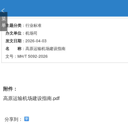
新
窗
口
菜
打
单
：行业标准
主题分类
开
：机场司
办文单位
无
：2026-04-03
发文日期
障
：高原运输机场建设指南
名 称
碍
说
文号：MH/T 5092-2026
明
页
面,
按
附件：
Alt
加
高原运输机场建设指南.pdf
波
浪
键
分享到：
打