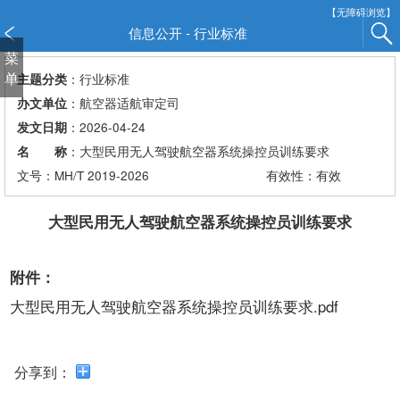
新
【无障碍浏览】
窗
信息公开 - 行业标准
口
菜
打
单
：行业标准
主题分类
开
：航空器适航审定司
办文单位
无
：2026-04-24
发文日期
障
：大型民用无人驾驶航空器系统操控员训练要求
名 称
碍
说
文号：MH/T 2019-2026
有效性：有效
明
页
大型民用无人驾驶航空器系统操控员训练要求
面,
按
附件：
Alt
加
大型民用无人驾驶航空器系统操控员训练要求.pdf
波
浪
键
分享到：
打