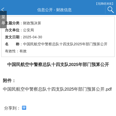
新
【无障碍浏览】
窗
信息公开 - 财政信息
口
菜
打
单
：财政预决算
主题分类
开
：公安局
办文单位
无
：2025-04-30
发文日期
障
：中国民航空中警察总队十四支队2025年部门预算公开
名 称
碍
说
有效性：有效
明
页
中国民航空中警察总队十四支队2025年部门预算公开
面,
按
附件：
Alt
加
中国民航空中警察总队十四支队2025年部门预算公开.pdf
波
浪
键
分享到：
打