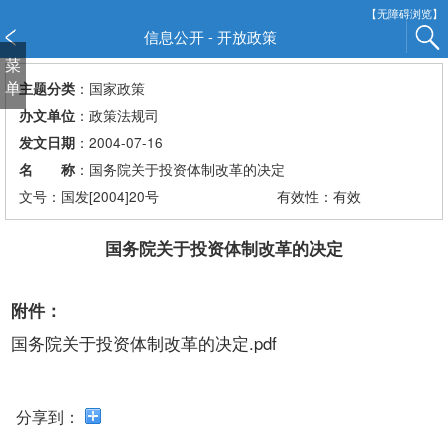
新
【无障碍浏览】
窗
信息公开 - 开放政策
口
菜
打
单
：国家政策
主题分类
开
：政策法规司
办文单位
无
：2004-07-16
发文日期
障
：国务院关于投资体制改革的决定
名 称
碍
说
文号：国发[2004]20号
有效性：有效
明
页
国务院关于投资体制改革的决定
面,
按
附件：
Alt
加
国务院关于投资体制改革的决定.pdf
波
浪
键
分享到：
打