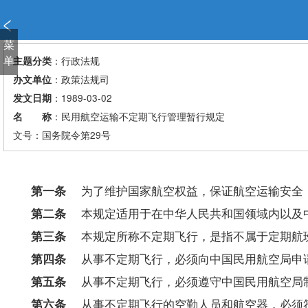
新
窗
口
菜
打
单
：行政法规
主题分类
开
：政策法规司
办文单位
无
：1989-03-02
发文日期
障
：民用航空运输不定期飞行管理暂行规定
名 称
碍
说
文号：国务院令第29号
明
页
面,
第一条
为了维护国家航空权益，保证航空运输安全，
按
第二条
本规定适用于在中华人民共和国领域内以及中
Alt
加
第三条
本规定所称不定期飞行，是指不属于定期航
波
第四条
从事不定期飞行，必须向中国民用航空局申请
浪
键
第五条
从事不定期飞行，必须遵守中国民用航空局制
打
第六条
从事不定期飞行的空勤人员和航空器，必须符