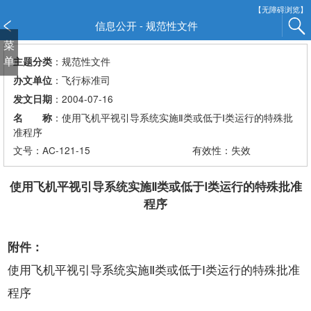
新
【无障碍浏览】
窗
信息公开 - 规范性文件
口
菜
打
单
：规范性文件
主题分类
开
：飞行标准司
办文单位
无
：2004-07-16
发文日期
障
：使用飞机平视引导系统实施Ⅱ类或低于Ⅰ类运行的特殊批
名 称
碍
准程序
说
文号：AC-121-15
有效性：失效
明
页
面,
使用飞机平视引导系统实施Ⅱ类或低于Ⅰ类运行的特殊批准
按
程序
Alt
加
附件：
波
浪
使用飞机平视引导系统实施Ⅱ类或低于Ⅰ类运行的特殊批准
键
程序
打