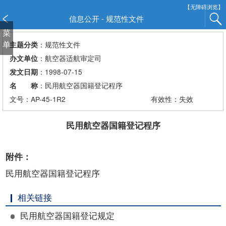
新
【无障碍浏览】
窗
信息公开 - 规范性文件
口
菜
打
单
：规范性文件
主题分类
开
：航空器适航审定司
办文单位
无
：1998-07-15
发文日期
障
：民用航空器国籍登记程序
名 称
碍
说
文号：AP-45-1R2
有效性：失效
明
页
民用航空器国籍登记程序
面,
按
附件：
Alt
加
民用航空器国籍登记程序
波
浪
相关链接
键
打
民用航空器国籍登记规定