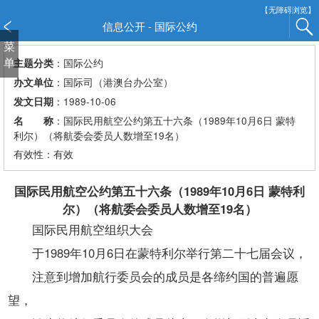
新
【无障碍浏览】
窗
信息公开 - 国际公约
口
菜
打
单
：国际公约
主题分类
开
：国际司（港澳台办公室）
办文单位
无
：1989-10-06
发文日期
障
：国际民用航空公约第五十六条（1989年10月6日 蒙特
名 称
碍
利尔）（将航委会委员人数增至19名）
说
有效性：有效
明
页
面,
国际民用航空公约第五十六条（1989年10月6日 蒙特利
按
尔）（将航委会委员人数增至19名）
Alt
国际民用航空组织大会
加
于1989年10月6日在蒙特利尔举行第二十七届会议，
波
浪
注意到增加航行委员会的成员是各缔约国的普遍愿
键
望，
打