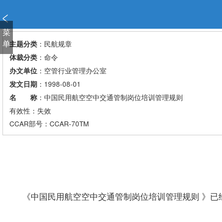
新
窗
口
菜
打
单
：民航规章
主题分类
开
：命令
体裁分类
无
：空管行业管理办公室
办文单位
障
：1998-08-01
发文日期
碍
说
：中国民用航空空中交通管制岗位培训管理规则
名 称
明
有效性：失效
页
CCAR
部号：CCAR-70TM
面,
按
Alt
加
波
浪
《中国民用航空空中交通管制岗位培训管理规则 》已经1
键
打