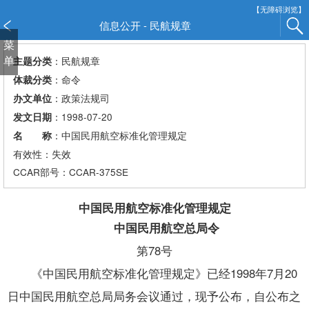
新
【无障碍浏览】
窗
信息公开 - 民航规章
口
菜
打
单
：民航规章
主题分类
开
：命令
体裁分类
无
：政策法规司
办文单位
障
：1998-07-20
发文日期
碍
说
：中国民用航空标准化管理规定
名 称
明
有效性：失效
页
CCAR
部号：CCAR-375SE
面,
按
中国民用航空标准化管理规定
Alt
中国民用航空总局令
加
波
第78号
浪
《中国民用航空标准化管理规定》已经1998年7月20
键
打
日中国民用航空总局局务会议通过，现予公布，自公布之