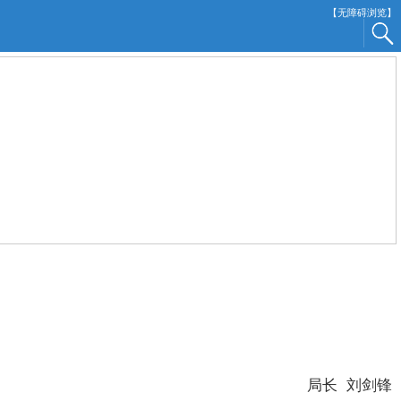
【无障碍浏览】
。
局长 刘剑锋