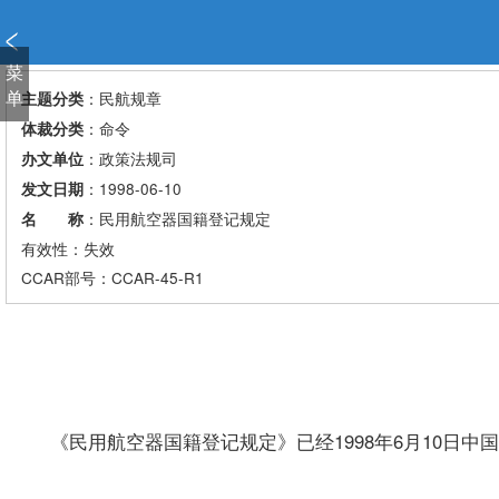
新
窗
口
菜
打
单
：民航规章
主题分类
开
：命令
体裁分类
无
：政策法规司
办文单位
障
：1998-06-10
发文日期
碍
说
：民用航空器国籍登记规定
名 称
明
有效性：失效
页
CCAR
部号：CCAR-45-R1
面,
按
Alt
加
波
浪
《民用航空器国籍登记规定》已经1998年6月10日中
键
打