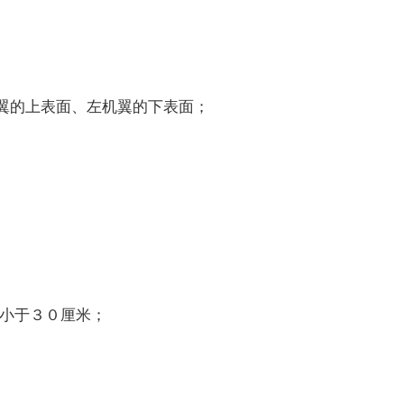
翼的上表面、左机翼的下表面；
小于３０厘米；