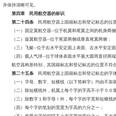
并保持清晰可见。
第四章 民用航空器的标识
第二十四条
民用航空器上国籍标志和登记标志的位
（一）固定翼航空器--位于机翼和尾翼之间的机身两侧
（二）旋翼航空器--位于尾梁两侧或垂直尾翼两侧；
（三）飞艇--位于右水平安定面上表面、左水平安定面
（四）载人气球--位于球体表面水平最大圆周直径两端
航空器构形特别，其国籍标志和登记标志的位置不符合
第二十五条
民用航空器上国籍标志和登记标志的字体
（一）字母、数字、短横线（以下简称字）均由不加装
（二）除短横线外，机翼上每个字的字高不小于５０厘
（三）除数字１和字母Ｉ外，每个字的字宽和短横线的
（四）每个字的笔划的宽度为字高的六分之一；
（五）每两个字的间隔不小于字宽的四分之一，不大于