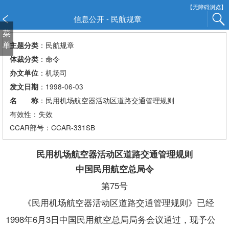
新
【无障碍浏览】
窗
信息公开 - 民航规章
口
菜
打
单
：民航规章
主题分类
开
：命令
体裁分类
无
：机场司
办文单位
障
：1998-06-03
发文日期
碍
说
：民用机场航空器活动区道路交通管理规则
名 称
明
有效性：失效
页
CCAR
部号：CCAR-331SB
面,
按
民用机场航空器活动区道路交通管理规则
Alt
中国民用航空总局令
加
波
第75号
浪
《民用机场航空器活动区道路交通管理规则》已经
键
打
1998年6月3日中国民用航空总局局务会议通过，现予公