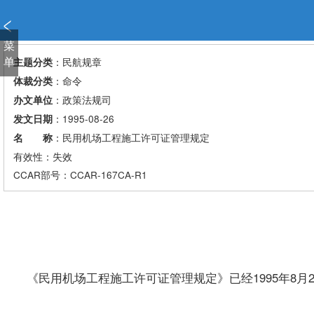
新
窗
口
菜
打
单
：民航规章
主题分类
开
：命令
体裁分类
无
：政策法规司
办文单位
障
：1995-08-26
发文日期
碍
说
：民用机场工程施工许可证管理规定
名 称
明
有效性：失效
页
CCAR
部号：CCAR-167CA-R1
面,
按
Alt
加
波
浪
《民用机场工程施工许可证管理规定》已经1995年8月
键
打