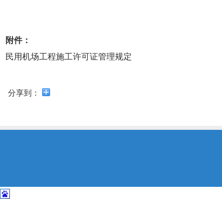
开
导
盲
模
附件：
式
民用机场工程施工许可证管理规定
分享到：