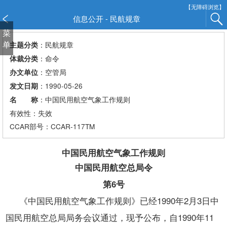
新
【无障碍浏览】
窗
信息公开 - 民航规章
口
菜
打
单
：民航规章
主题分类
开
：命令
体裁分类
无
：空管局
办文单位
障
：1990-05-26
发文日期
碍
说
：中国民用航空气象工作规则
名 称
明
有效性：失效
页
CCAR
部号：CCAR-117TM
面,
按
中国民用航空气象工作规则
Alt
中国民用航空总局令
加
波
第6号
浪
《中国民用航空气象工作规则》已经1990年2月3日中
键
打
国民用航空总局局务会议通过，现予公布，自1990年11