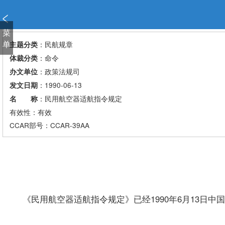
新
窗
口
菜
打
单
：民航规章
主题分类
开
：命令
体裁分类
无
：政策法规司
办文单位
障
：1990-06-13
发文日期
碍
说
：民用航空器适航指令规定
名 称
明
有效性：有效
页
CCAR
部号：CCAR-39AA
面,
按
Alt
加
波
浪
《民用航空器适航指令规定》已经1990年6月13日中
键
打