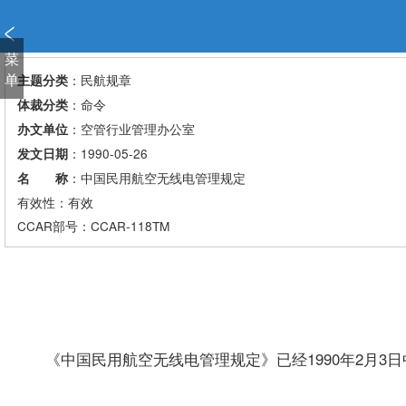
新
窗
口
菜
打
单
：民航规章
主题分类
开
：命令
体裁分类
无
：空管行业管理办公室
办文单位
障
：1990-05-26
发文日期
碍
说
：中国民用航空无线电管理规定
名 称
明
有效性：有效
页
CCAR
部号：CCAR-118TM
面,
按
Alt
加
波
浪
《中国民用航空无线电管理规定》已经1990年2月3日中
键
打