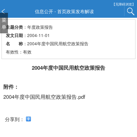
新
【无障碍浏览】
窗
信息公开 - 首页政策发布解读
口
菜
打
单
：年度政策报告
主题分类
开
：2004-11-01
发文日期
无
：2004年度中国民用航空政策报告
名 称
障
有效性：有效
碍
说
明
2004年度中国民用航空政策报告
页
面,
附件：
按
Alt
2004年度中国民用航空政策报告.pdf
加
波
浪
分享到：
键
打