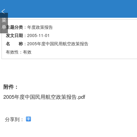
新
窗
口
菜
打
单
：年度政策报告
主题分类
开
：2005-11-01
发文日期
无
：2005年度中国民用航空政策报告
名 称
障
有效性：有效
碍
说
明
页
面,
附件：
按
Alt
2005年度中国民用航空政策报告.pdf
加
波
浪
分享到：
键
打