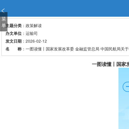
新
窗
口
菜
打
单
：政策解读
主题分类
开
：运输司
办文单位
无
：2026-02-12
发文日期
障
：一图读懂丨国家发展改革委 金融监管总局 中国民航局关
名 称
碍
说
明
一图读懂丨国家
页
面,
按
Alt
加
波
浪
键
打