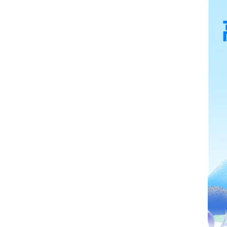
开
导
盲
模
式