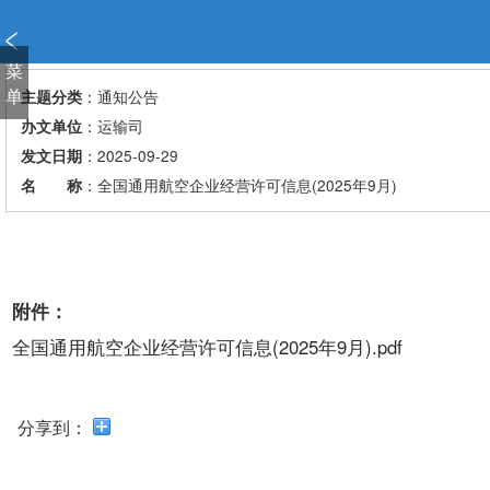
新
窗
口
菜
打
单
：通知公告
主题分类
开
：运输司
办文单位
无
：2025-09-29
发文日期
障
：全国通用航空企业经营许可信息(2025年9月)
名 称
碍
说
明
页
面,
附件：
按
Alt
全国通用航空企业经营许可信息(2025年9月).pdf
加
波
浪
分享到：
键
打