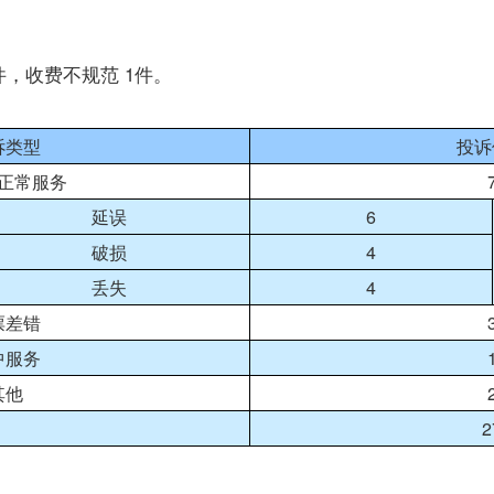
，收费不规范 1件。
诉类型
投诉
正常服务
6
延误
4
破损
4
丢失
票差错
中服务
其他
2