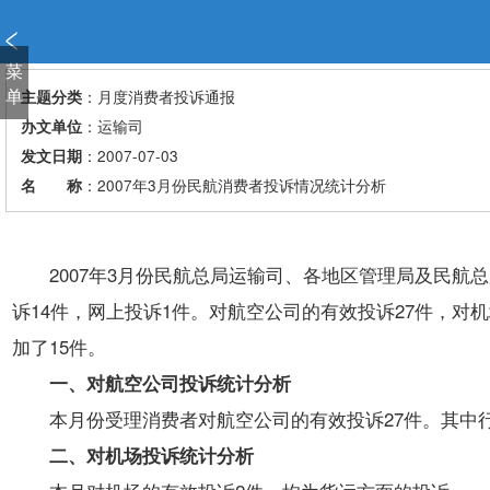
新
窗
口
菜
打
单
：月度消费者投诉通报
主题分类
开
：运输司
办文单位
无
：2007-07-03
发文日期
障
：2007年3月份民航消费者投诉情况统计分析
名 称
碍
说
明
页
2007年3月份民航总局运输司、各地区管理局及民航总局
面,
诉14件，网上投诉1件。对航空公司的有效投诉27件，对
按
Alt
加了15件。
加
一、对航空公司投诉统计分析
波
浪
本月份受理消费者对航空公司的有效投诉27件。其中行李运输
键
二、对机场投诉统计分析
打