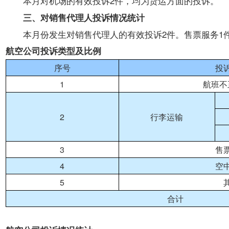
本月对机场的有效投诉2件，均为货运方面的投诉。
开
导
三、对销售代理人投诉情况统计
盲
本月份发生对销售代理人的有效投诉2件。售票服务1件
模
式
航空公司投诉类型及比例
序号
投
1
航班不
2
行李运输
3
售
4
空
5
合计