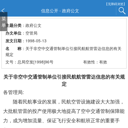
新
【无障碍浏览】
窗
信息公开 - 政府公文
口
菜
打
单
：政府公文
主题分类
开
：空管局
办文单位
无
：1998-05-13
发文日期
障
：关于非空中交通管制单位引接民航航管雷达信息的有关
名 称
碍
规定
说
文号：总局空发[1998]96号
有效性：有效
明
页
面,
关于非空中交通管制单位引接民航航管雷达信息的有关规
按
定
Alt
各管理局:
加
随着民航事业的发展，民航空管设施建设大大加强，
波
浪
大批航管雷的投产使用极大地提高了空中交通管制保障能
键
力，成为增加流量、保证飞行安全和航班正常的重要手
打