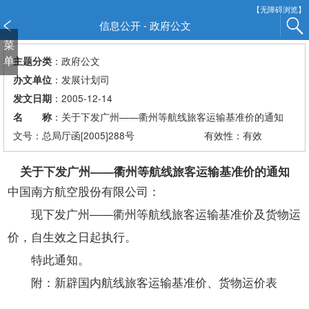
新
【无障碍浏览】
窗
信息公开 - 政府公文
口
菜
打
单
：政府公文
主题分类
开
：发展计划司
办文单位
无
：2005-12-14
发文日期
障
：关于下发广州——衢州等航线旅客运输基准价的通知
名 称
碍
说
文号：总局厅函[2005]288号
有效性：有效
明
页
关于下发广州——衢州等航线旅客运输基准价的通知
面,
中国南方航空股份有限公司：
按
现下发广州——衢州等航线旅客运输基准价及货物运
Alt
加
价，自生效之日起执行。
波
特此通知。
浪
键
附：新辟国内航线旅客运输基准价、货物运价表
打