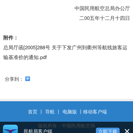
开
导
中国民用航空总局办公厅
盲
二00五年十二月十四日
模
式
附件：
总局厅函[2005]288号 关于下发广州到衢州等航线旅客运
输基准价的通知.pdf
分享到：
首页
丨
导航
丨
电脑版
丨
移动客户端
版权所有：中国民用航空局
民航局客户端
立即下载