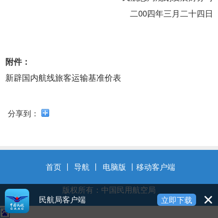
开
导
二00四年三月二十四日
盲
模
式
附件：
新辟国内航线旅客运输基准价表
分享到：
首页
丨
导航
丨
电脑版
丨
移动客户端
版权所有：中国民用航空局
民航局客户端
立即下载