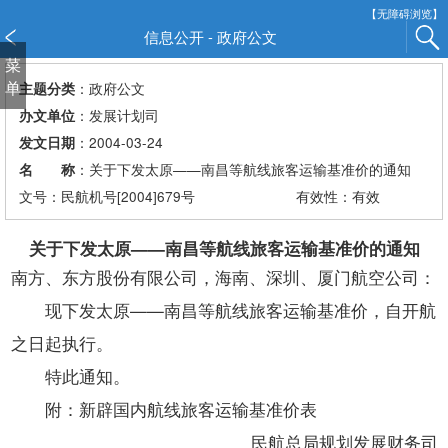
新
【无障碍浏览】
窗
信息公开 - 政府公文
口
菜
打
单
：政府公文
主题分类
开
：发展计划司
办文单位
无
：2004-03-24
发文日期
障
：关于下发太原——南昌等航线旅客运输基准价的通知
名 称
碍
说
文号：民航机号[2004]679号
有效性：有效
明
页
关于下发太原——南昌等航线旅客运输基准价的通知
面,
南方、东方股份有限公司，海南、深圳、厦门航空公司：
按
现下发太原——南昌等航线旅客运输基准价，自开航
Alt
加
之日起执行。
波
特此通知。
浪
键
附：新辟国内航线旅客运输基准价表
打
民航总局规划发展财务司