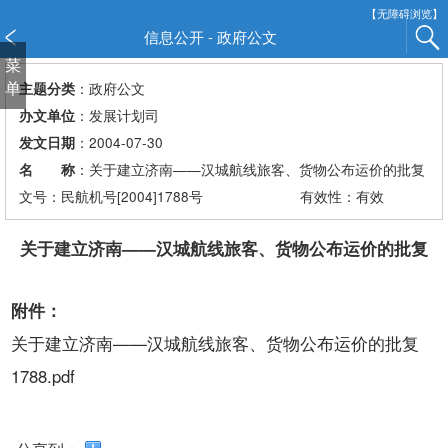
新
【无障碍浏览】
窗
信息公开 - 政府公文
口
菜
打
单
：政府公文
主题分类
开
：发展计划司
办文单位
无
：2004-07-30
发文日期
障
：关于建立济南——汉城航线旅客、货物公布运价的批复
名 称
碍
说
文号：民航机号[2004]1788号
有效性：有效
明
页
关于建立济南——汉城航线旅客、货物公布运价的批复
面,
按
附件：
Alt
加
关于建立济南——汉城航线旅客、货物公布运价的批复
波
1788.pdf
浪
键
打