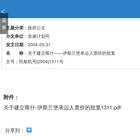
新
窗
口
菜
打
单
：政府公文
主题分类
开
：发展计划司
办文单位
无
：2004-05-31
发文日期
障
：关于建立喀什——伊斯兰堡承运人票价的批复
名 称
碍
说
文号：民航机号[2004]1311号
明
页
面,
按
附件：
Alt
加
关于建立喀什-伊斯兰堡承运人票价的批复1311.pdf
波
浪
键
分享到：
打