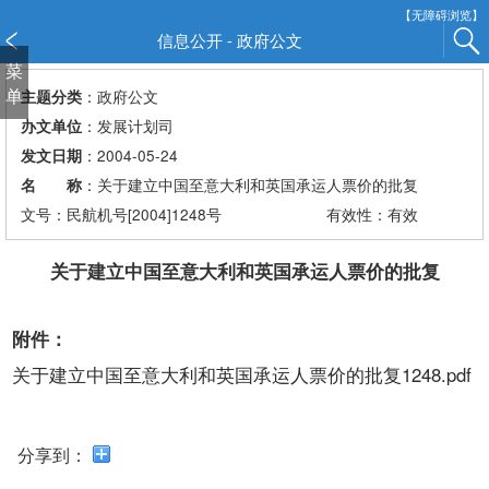
新
【无障碍浏览】
窗
信息公开 - 政府公文
口
菜
打
单
：政府公文
主题分类
开
：发展计划司
办文单位
无
：2004-05-24
发文日期
障
：关于建立中国至意大利和英国承运人票价的批复
名 称
碍
说
文号：民航机号[2004]1248号
有效性：有效
明
页
关于建立中国至意大利和英国承运人票价的批复
面,
按
附件：
Alt
加
关于建立中国至意大利和英国承运人票价的批复1248.pdf
波
浪
键
分享到：
打