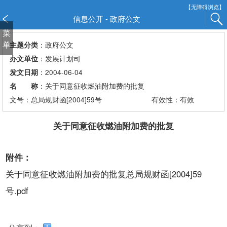
新
【无障碍浏览】
窗
信息公开 - 政府公文
口
菜
打
单
：政府公文
主题分类
开
：发展计划司
办文单位
无
：2004-06-04
发文日期
障
：关于同意征收燃油附加费的批复
名 称
碍
说
文号：总局规财函[2004]59号
有效性：有效
明
页
关于同意征收燃油附加费的批复
面,
按
附件：
Alt
加
关于同意征收燃油附加费的批复总局规财函[2004]59
波
号.pdf
浪
键
打