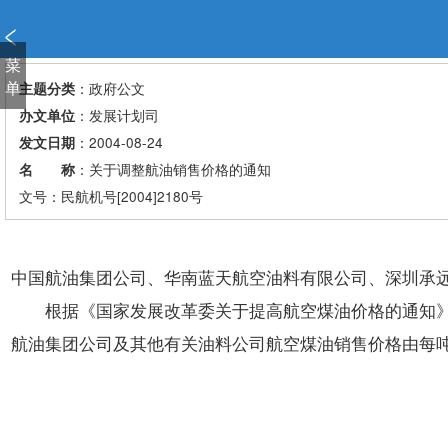
新
窗
口
菜
打
单
：政府公文
主题分类
开
：发展计划司
办文单位
无
：2004-08-24
发文日期
障
：关于调整航油销售价格的通知
名 称
碍
说
文号：民航机号[2004]2180号
明
页
面,
中国航油集团公司、华南蓝天航空油料有限公司、深圳承
按
根据《国家发展改革委关于提高航空煤油价格的通知》(发改电字
Alt
加
航油集团公司及其他有关油料公司航空煤油销售价格由每吨37
波
浪
键
打