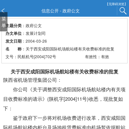
新
【无障碍浏览】
窗
信息公开 - 政府公文
口
菜
打
单
：政府公文
主题分类
开
：发展计划司
办文单位
无
：2004-03-26
发文日期
障
：关于西安成阳国际机场航站楼有关收费标准的批复
名 称
碍
说
文号：民航机号[2004]702号
有效性：有效
明
页
关于西安成阳国际机场航站楼有关收费标准的批复
面,
陕西省机场管理集团公司：
按
你公司《关于调整西安成阳国际机场航站楼内有关项
Alt
加
目收费标准的请示》(陕机字[2004]11号)收悉，现批复如
波
下：
浪
键
鉴于政府下一步将对机场收费进行改革，西安咸阳国
打
际机场航站楼内柜台及场地租赁费标准由机场暂依据航站