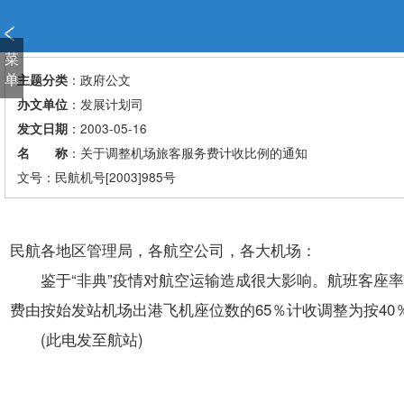
新
窗
口
菜
打
单
：政府公文
主题分类
开
：发展计划司
办文单位
无
：2003-05-16
发文日期
障
：关于调整机场旅客服务费计收比例的通知
名 称
碍
说
文号：民航机号[2003]985号
明
页
面,
民航各地区管理局，各航空公司，各大机场：
按
鉴于“非典”疫情对航空运输造成很大影响。航班客座率下
Alt
加
费由按始发站机场出港飞机座位数的65％计收调整为按4
波
(此电发至航站)
浪
键
打