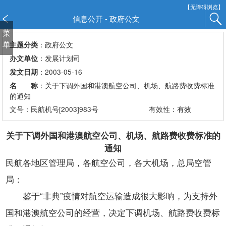
新
【无障碍浏览】
窗
信息公开 - 政府公文
口
菜
打
单
：政府公文
主题分类
开
：发展计划司
办文单位
无
：2003-05-16
发文日期
障
：关于下调外国和港澳航空公司、机场、航路费收费标准
名 称
碍
的通知
说
文号：民航机号[2003]983号
有效性：有效
明
页
面,
关于下调外国和港澳航空公司、机场、航路费收费标准的
按
通知
Alt
民航各地区管理局，各航空公司，各大机场，总局空管
加
局：
波
浪
鉴于“非典”疫情对航空运输造成很大影响，为支持外
键
国和港澳航空公司的经营，决定下调机场、航路费收费标
打