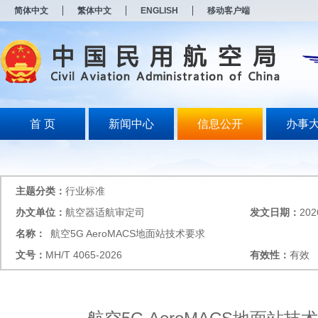
新
简体中文
繁体中文
ENGLISH
移动客户端
窗
口
打
开
无
障
碍
说
明
首 页
新闻中心
信息公开
办事
页
面,
按
Alt
加
主题分类：
行业标准
波
浪
办文单位：
航空器适航审定司
发文日期：
202
键
名称：
航空5G AeroMACS地面站技术要求
打
开
文号：
MH/T 4065-2026
有效性：
有效
导
盲
模
式