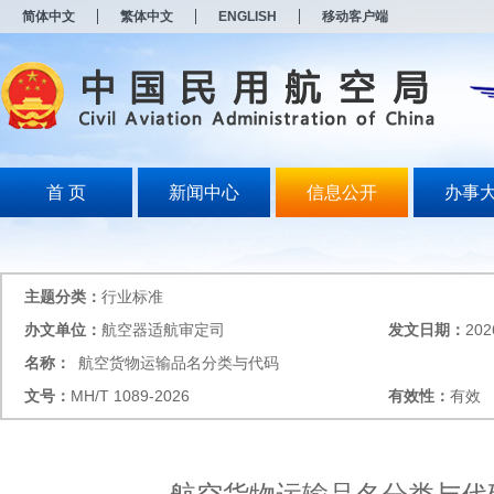
新
简体中文
繁体中文
ENGLISH
移动客户端
窗
口
打
开
无
障
碍
说
明
首 页
新闻中心
信息公开
办事
页
面,
按
Alt
加
主题分类：
行业标准
波
浪
办文单位：
航空器适航审定司
发文日期：
202
键
名称：
航空货物运输品名分类与代码
打
开
文号：
MH/T 1089-2026
有效性：
有效
导
盲
模
式