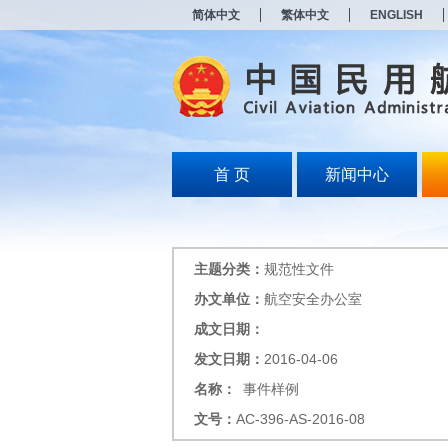
新
简体中文
繁体中文
ENGLISH
窗
口
打
开
无
障
碍
说
明
首 页
新闻中心
页
面,
按
Alt
加
主题分类：
规范性文件
波
浪
办文单位：
航空安全办公室
键
成文日期：
打
开
发文日期：
2016-04-06
导
盲
名称：
事件样例
模
文号：
AC-396-AS-2016-08
式