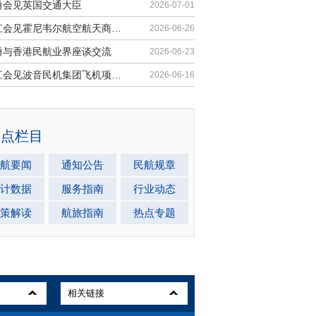
勇会见英国交通大臣
2026-07-01
胡振江会见霍尼韦尔航空航天商业售后市场全球总裁
2026-06-26
勇与香港民航业界座谈交流
2026-06-23
胡振江会见波音民机集团飞机项目与客户支持高级副总裁兼总经理迈克·弗莱明
2026-06-16
热点栏目
航要闻
通知公告
民航规章
计数据
服务指南
行业动态
策解读
航旅指南
热点专题