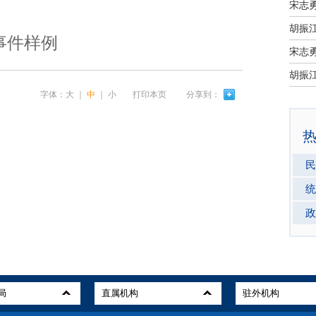
宋志
事件样例
宋志
字体：
大
｜
中
｜
小
打印本页
分享到：
民
统
政