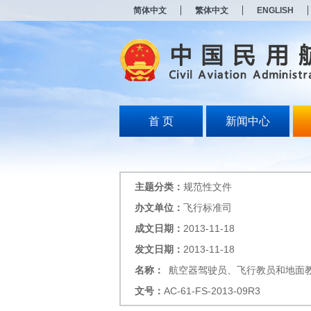
新
简体中文
繁体中文
ENGLISH
窗
口
打
开
无
障
碍
说
明
首 页
新闻中心
页
面,
按
Alt
加
主题分类：
规范性文件
波
浪
办文单位：
飞行标准司
键
成文日期：
2013-11-18
打
开
发文日期：
2013-11-18
导
盲
名称：
航空器驾驶员、飞行教员和地面
模
文号：
AC-61-FS-2013-09R3
式