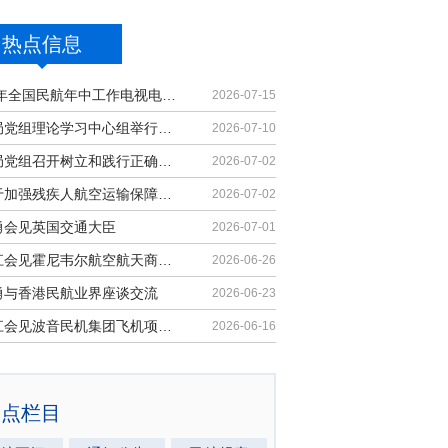
热点信息
2026年全国民航年中工作电视电话会议召开
2026-07-15
民航局党组理论学习中心组举行集体学习
2026-07-10
民航局党组召开树立和践行正确政绩观学习教育党课报告会暨深化模范机关建设推进会
2026-07-02
《关于加强残疾人航空运输保障能力的若干措施》印发
2026-07-02
勇会见英国交通大臣
2026-07-01
胡振江会见霍尼韦尔航空航天商业售后市场全球总裁
2026-06-26
勇与香港民航业界座谈交流
2026-06-23
胡振江会见波音民机集团飞机项目与客户支持高级副总裁兼总经理迈克·弗莱明
2026-06-16
热点栏目