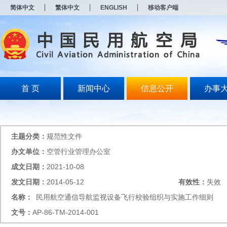
新
简体中文
繁体中文
ENGLISH
移动客户端
窗
口
打
开
无
障
碍
说
明
首 页
新闻中心
信息公开
办事
页
面,
按
Alt
加
主题分类：
规范性文件
波
浪
办文单位：
空管行业管理办公室
键
成文日期：
2021-10-08
打
开
发文日期：
2014-05-12
有效性：
失效
导
盲
名称：
民用航空通信导航监视设备飞行校验组织与实施工作细则
模
文号：
AP-86-TM-2014-001
式